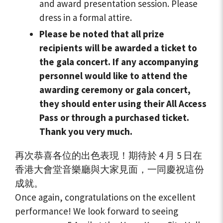
and award presentation session. Please
dress in a formal attire.
Please be noted that all prize
recipients will be awarded a ticket to
the gala concert. If any accompanying
personnel would like to attend the
awarding ceremony or gala concert,
they should enter using their All Access
Pass or through a purchased ticket.
Thank you very much.
再次恭喜各位的出色表現！期待於 4 月 5 日在
香港大會堂音樂廳與大家見面，一同慶祝這份
成就。
Once again, congratulations on the excellent
performance! We look forward to seeing