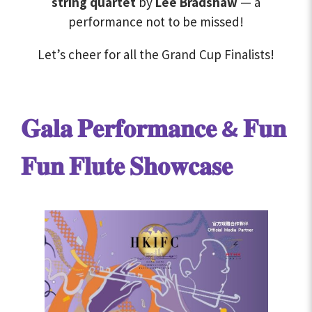
string quartet
by
Lee Bradshaw
— a
performance not to be missed!
Let’s cheer for all the Grand Cup Finalists!
𝐆𝐚𝐥𝐚 𝐏𝐞𝐫𝐟𝐨𝐫𝐦𝐚𝐧𝐜𝐞 & 𝐅𝐮𝐧
𝐅𝐮𝐧 𝐅𝐥𝐮𝐭𝐞 𝐒𝐡𝐨𝐰𝐜𝐚𝐬𝐞