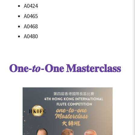
A0424
A0465
A0468
A0480
𝐎𝐧𝐞-𝒕𝒐-𝐎𝐧𝐞 𝐌𝐚𝐬𝐭𝐞𝐫𝐜𝐥𝐚𝐬𝐬