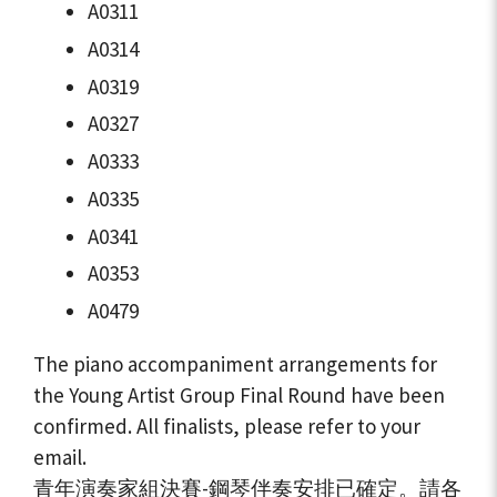
A0311
A0314
A0319
A0327
A0333
A0335
A0341
A0353
A0479
The piano accompaniment arrangements for
the Young Artist Group Final Round have been
confirmed. All finalists, please refer to your
email.
青年演奏家組決賽-鋼琴伴奏安排已確定。請各