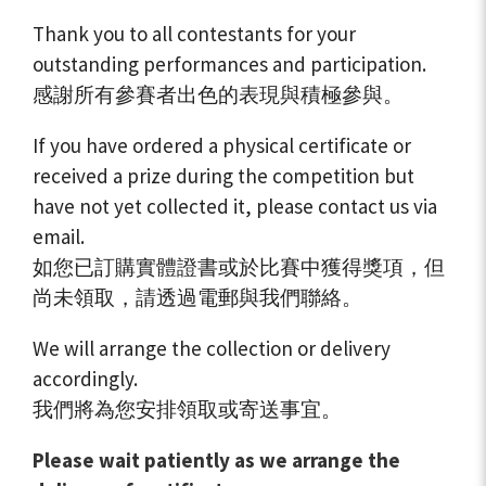
Thank you to all contestants for your
outstanding performances and participation.
感謝所有參賽者出色的表現與積極參與。
If you have ordered a physical certificate or
received a prize during the competition but
have not yet collected it, please contact us via
email.
如您已訂購實體證書或於比賽中獲得獎項，但
尚未領取，請透過電郵與我們聯絡。
We will arrange the collection or delivery
accordingly.
我們將為您安排領取或寄送事宜。
Please wait patiently as we arrange the