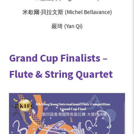
米歇爾·貝拉文斯 (Michel Bellavance)
嚴琦 (Yan Qi)
Grand Cup Finalists –
Flute & String Quartet