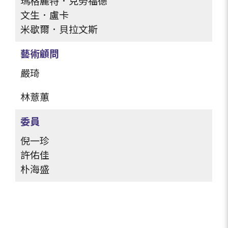
瑪格麗特．克勞福德
文生．盧卡
米歇爾．貝拉文斯
藝術顧問
嚴琦
林薏蕙
委員
倪一珍
許佑佳
朴海盛