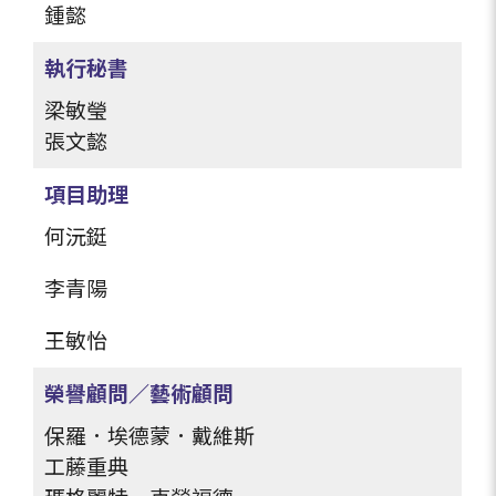
鍾懿
執行秘書
梁敏瑩
張文懿
項目助理
何沅鋌
李青陽
王敏怡
榮譽顧問／藝術顧問
保羅．埃德蒙．戴維斯
工藤重典