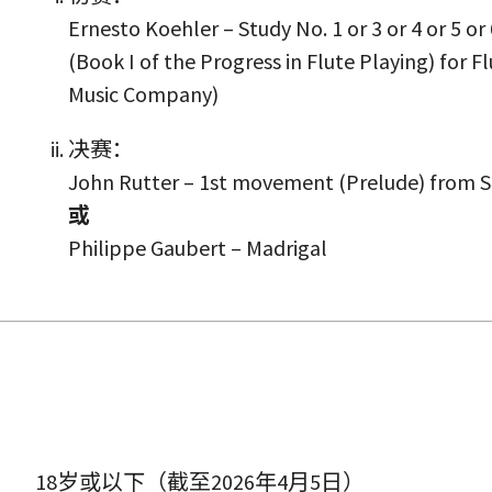
Ernesto Koehler – Study No. 1 or 3 or 4 or 5 or
(Book I of the Progress in Flute Playing) for F
Music Company)
决赛：
John Rutter – 1
st
movement (Prelude) from Su
或
Philippe Gaubert – Madrigal
18岁或以下（截至2026年4月5日）