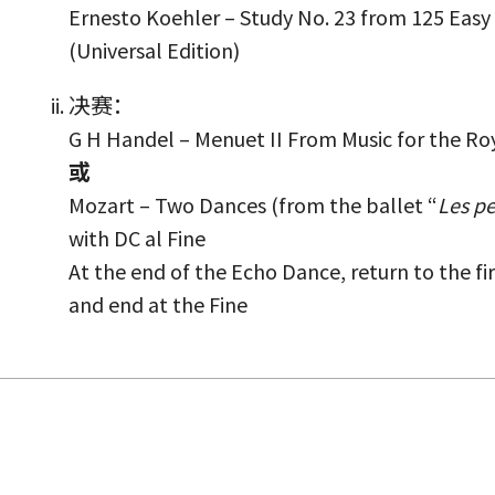
Ernesto Koehler – Study No. 23 from 125 Easy C
(Universal Edition)
决赛：
G H Handel – Menuet II From Music for the R
或
Mozart – Two Dances (from the ballet “
Les pe
with DC al Fine
At the end of the Echo Dance, return to the fir
and end at the Fine