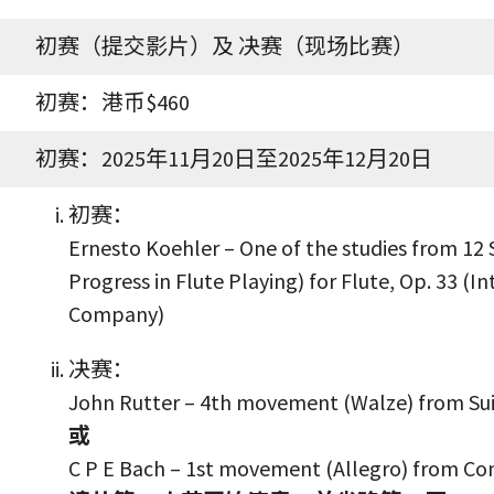
初赛（提交影片）及 决赛（现场比赛）
初赛：港币$460
初赛：2025年11月20日至2025年12月20日
初赛：
Ernesto Koehler – One of the studies from 12 S
Progress in Flute Playing) for Flute, Op. 33 (I
Company)
决赛：
John Rutter – 4th movement (Walze) from Sui
或
C P E Bach – 1st movement (Allegro) from Co