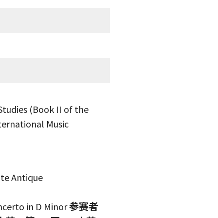
tudies (Book II of the
nternational Music
te Antique
ncerto in D Minor
参赛者