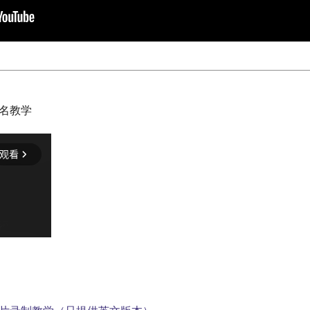
名教学
​